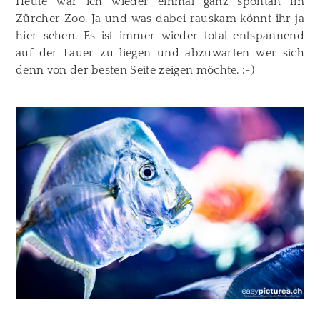
Heute war ich wieder einmal ganz spontan im
DATENSCHUTZ & IMPRESSUM
Zürcher Zoo. Ja und was dabei rauskam könnt ihr ja
DER FOTOGRAF
hier sehen. Es ist immer wieder total entspannend
auf der Lauer zu liegen und abzuwarten wer sich
denn von der besten Seite zeigen möchte. :-)