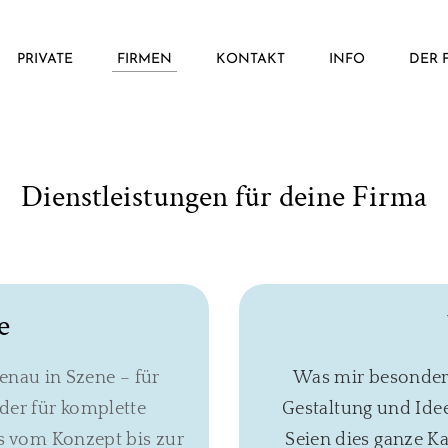
PRIVATE
FIRMEN
KONTAKT
INFO
DER 
Dienstleistungen für deine Firma
e
genau in Szene – für
Was mir besonders
der für komplette
Gestaltung und Ide
 vom Konzept bis zur
Seien dies ganze K