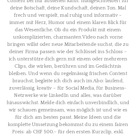
Content bei mir aussehen kann: maßgeschneidert für
PREISE
deine Botschaft, deine Kundschaft, deinen Ton. Mal
BLOG
frech und verspielt, mal ruhig und informativ –
immer mit Herz, Humor und einem klaren Blick für
FOTOBOX MIETEN
das Wesentliche. Ob du ein Produkt mit einem
MAKE-UP & HAIR STYLING
unkomplizierten, charmanten Video nach vorne
bringen willst oder neue Mitarbeitende suchst, die zu
REFERENZEN
deiner Firma passen wie der Schlüssel ins Schloss –
BILDERGALERIE
ich unterstütze dich gern mit einem oder mehreren
DATENSCHUTZ & IMPRESSUM
Clips, die wirken, berühren und im Gedächtnis
bleiben. Und wenn du regelmässig frischen Content
brauchst, begleite ich dich auch im Abo: laufend,
zuverlässig, kreativ – für Social Media, für Business-
Netzwerke wie LinkedIn und alles, was darüber
hinauswächst. Melde dich einfach unverbindlich, und
wir schauen gemeinsam, was möglich ist und wie es
für dich am besten passt. Meine Ideen und die
komplette Umsetzung bekommst du zu einem fairen
Preis: ab CHF 500.– für den ersten Kurzclip, exkl.